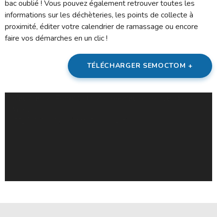
bac oublié ! Vous pouvez également retrouver toutes les
informations sur les déchèteries, les points de collecte à
proximité, éditer votre calendrier de ramassage ou encore
faire vos démarches en un clic !
TÉLÉCHARGER SEMOCTOM +
Lecteur
Media error: Format(s) not supported or source(s) not
vidéo
found
Télécharger le fichier: https://www.semoctom.com/wp-
content/uploads/2025/01/SEMOCTOM.mp4?_=1