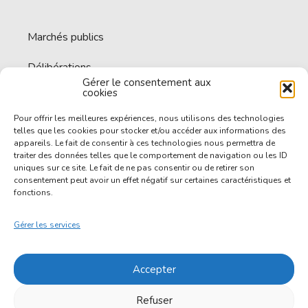
Marchés publics
Délibérations
Gérer le consentement aux
cookies
Espace documentaire
Pour offrir les meilleures expériences, nous utilisons des technologies
Offres d’emploi
telles que les cookies pour stocker et/ou accéder aux informations des
appareils. Le fait de consentir à ces technologies nous permettra de
traiter des données telles que le comportement de navigation ou les ID
uniques sur ce site. Le fait de ne pas consentir ou de retirer son
consentement peut avoir un effet négatif sur certaines caractéristiques et
fonctions.
Accessibilité
Gérer les services
Politique de confidentialité
Accepter
Mentions légales
© 2024 SEMOCTOM
Refuser