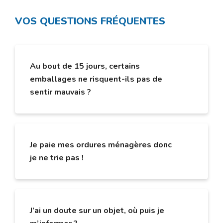
VOS QUESTIONS FRÉQUENTES
Au bout de 15 jours, certains
emballages ne risquent-ils pas de
sentir mauvais ?
Bien vidés, ces emballages légers sèchent vite.
Les habitants qui bénéficient déjà de ces
Je paie mes ordures ménagères donc
nouvelles consignes n’ont pas relevé de
je ne trie pas !
problèmes particuliers dans ce domaine.
C’est une réflexion que l’on entend très
souvent or c’est trier qui permet de reduire le
J’ai un doute sur un objet, où puis je
coût de la facture et non le fait de remplir sa