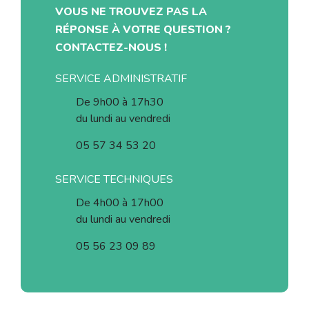
financer le nouveau centre de tri capable de
VOUS NE TROUVEZ PAS LA
USA…)
trier tous les emballages. Ce dernier permettra
RÉPONSE À VOTRE QUESTION ?
de traiter les recyclables de plus de 500.000
CONTACTEZ-NOUS !
girondins. Il est situé à Saint-Denis-de-Pile
dans le Libournais.
SERVICE ADMINISTRATIF
De 9h00 à 17h30
du lundi au vendredi
05 57 34 53 20
SERVICE TECHNIQUES
De 4h00 à 17h00
du lundi au vendredi
05 56 23 09 89