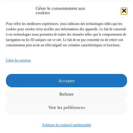
Gérer le consentement aux
cookies
Marchés publics
Pour offrir les meilleures expériences, nous utilisons des technologies telles que les
cookies pour stocker et/ou accéder aux informations des appareils. Le fait de consentir
Délibérations
à ces technologies nous permettra de traiter des données telles que le comportement de
navigation ou les ID uniques sur ce site. Le fait de ne pas consentir ou de retirer son
consentement peut avoir un effet négatif sur certaines caractéristiques et fonctions.
Espace documentaire
Gérer les services
Offres d’emploi
Accepter
Refuser
Accessibilité
Politique de confidentialité
Mentions légales
© 2024 SEMOCTOM
Voir les préférences
Politique de cookies
Confidentialité