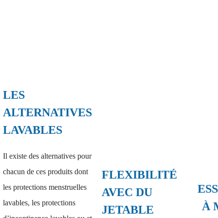
LES
ALTERNATIVES
LAVABLES
Il existe des alternatives pour
chacun de ces produits dont
FLEXIBILITÉ
ES
les protections menstruelles
AVEC DU
lavables, les protections
À 
JETABLE