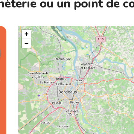
èterie ou un point de co
+
−